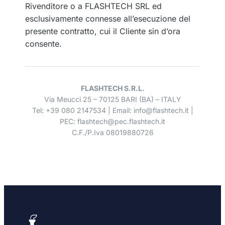
Rivenditore o a FLASHTECH SRL ed
esclusivamente connesse all’esecuzione del
presente contratto, cui il Cliente sin d’ora
consente.
FLASHTECH S.R.L.
Via Meucci 25 – 70125 BARI (BA) – ITALY
Tel: +39 080 2147534 | Email: info@flashtech.it |
PEC: flashtech@pec.flashtech.it
C.F./P.Iva 08019880726