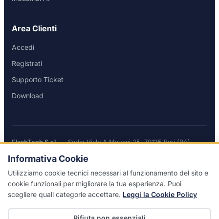
Area Clienti
Accedi
Registrati
Supporto Ticket
Download
FlashTech S.r.l.
— Sede: Viale A.Meucci 25, 70125 Bari (BA)
P.IVA / C.F. 08019880726 — REA BA-598533 — Cap. Soc. €
Informativa Cookie
10.000 i.v.
Utilizziamo cookie tecnici necessari al funzionamento del sito e
cookie funzionali per migliorare la tua esperienza. Puoi
scegliere quali categorie accettare.
Leggi la Cookie Policy
© 2026 FlashTech S.r.l. — Tutti i diritti riservati
Rifiuta non essenziali