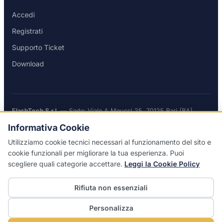
Accedi
Registrati
Supporto Ticket
Download
FlashTech S.r.l.
— Sede: Viale A.Meucci 25, 70125 Bari (BA)
P.IVA / C.F. 08019880726 — REA BA-598533 — Cap. Soc. €
Informativa Cookie
10.000 i.v.
Utilizziamo cookie tecnici necessari al funzionamento del sito e
cookie funzionali per migliorare la tua esperienza. Puoi
scegliere quali categorie accettare.
Leggi la Cookie Policy
© 2026 FlashTech S.r.l. — Tutti i diritti riservati
Rifiuta non essenziali
Privacy Policy
|
Cookie Policy
Personalizza