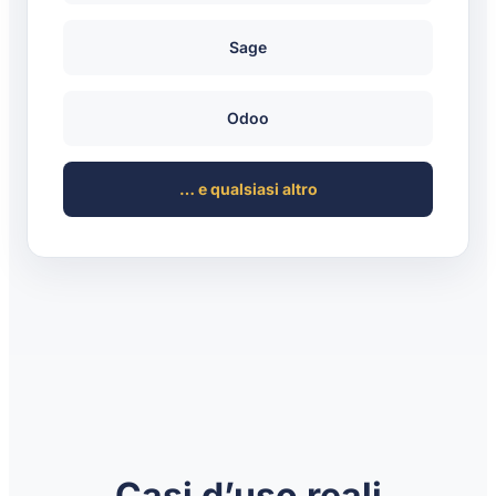
Sage
Odoo
… e qualsiasi altro
Casi d’uso reali