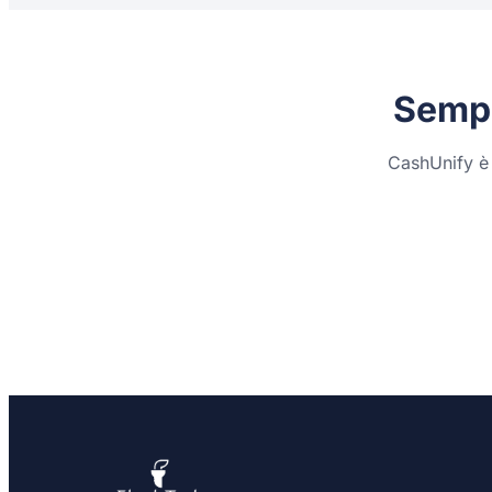
Sempl
CashUnify è 