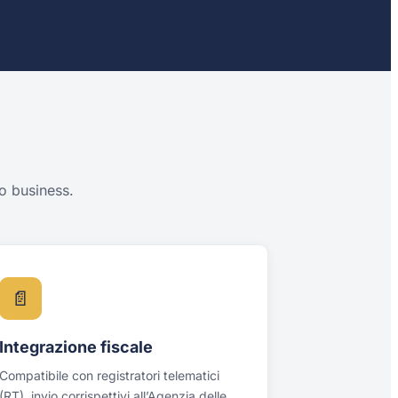
uo business.
📄
Integrazione fiscale
Compatibile con registratori telematici
(RT), invio corrispettivi all’Agenzia delle